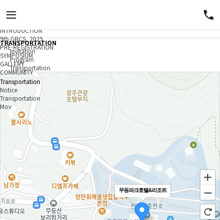
COMMUNITY
Gwang ju-Boston Joint Cardiology Symposium
COMMUNITY
INTRODUCTION
9th GBCS_2025
TRANSPORTATION
PRE-REGISTRATION
Invitation
SYMPOSIUM
Program
GALLERY
Transportation
COMMUNITY
Transportation
Notice
Transportation
Mov
무등파크호텔&리조트